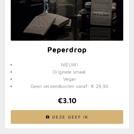
Peperdrop
NIEUW!
Originele smaak
Vegan
Geen verzendkosten vanaf: € 29,90
€
3.10
DEZE GEEF IK