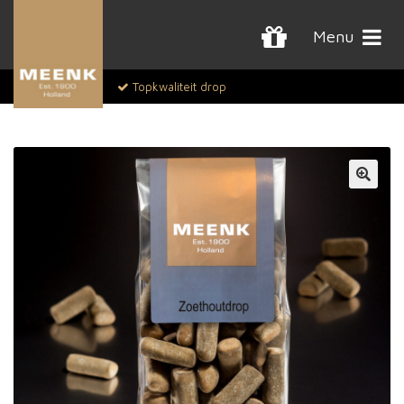
Menu
Topkwaliteit drop
🔍