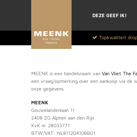
DEZE GEEF IK!
Topkwaliteit dro
MEENK is een handelsnaam van
Van Vliet The F
een vraag/opmerking over een aankoop via de w
onze gegevens.
MEENK
Gouwelandenlaan 11
2408 ZG Alphen aan den Rijn
KvK nr. 28033771
BTW/VAT: NL811204108B01