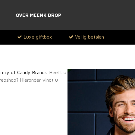
OVER MEENK DROP
p
Luxe giftbox
Veilig betalen
amily of Candy Brands
. Heeft u
ebshop? Hieronder vindt u