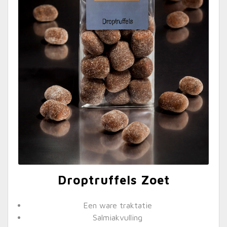
Droptruffels Zoet
Een ware traktatie
Salmiakvulling