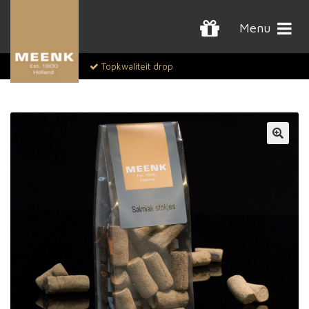
Menu
Topkwaliteit drop
🔍