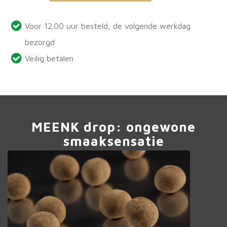
aantal
Voor 12.00 uur besteld, de volgende werkdag
bezorgd
Veilig betalen
MEENK drop: ongewone
smaaksensatie