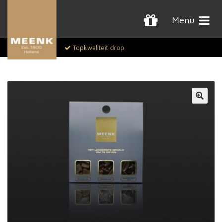
Menu
Topkwaliteit drop
🔍