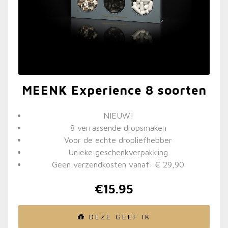
MEENK Experience 8 soorten
NIEUW!
8 verrassende dropsmaken
Voor de echte dropliefhebber
Unieke geschenkverpakking
Geen verzendkosten vanaf: € 29,90
€
15.95
DEZE GEEF IK