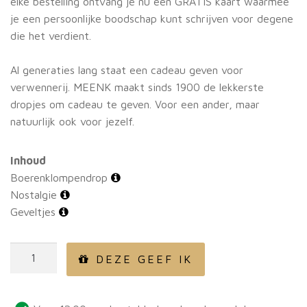
elke bestelling ontvang je nu een GRATIS kaart waarmee
je een persoonlijke boodschap kunt schrijven voor degene
die het verdient.
Al generaties lang staat een cadeau geven voor
verwennerij. MEENK maakt sinds 1900 de lekkerste
dropjes om cadeau te geven. Voor een ander, maar
natuurlijk ook voor jezelf.
Inhoud
Boerenklompendrop
Nostalgie
Geveltjes
MEENK
DEZE GEEF IK
Cadeau
-
Ik