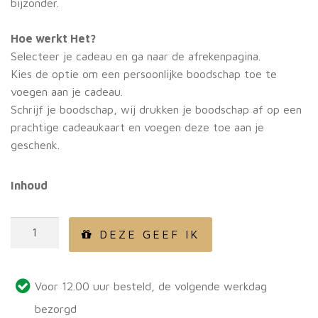
bijzonder.
Hoe werkt Het?
Selecteer je cadeau en ga naar de afrekenpagina.
Kies de optie om een persoonlijke boodschap toe te
voegen aan je cadeau.
Schrijf je boodschap, wij drukken je boodschap af op een
prachtige cadeaukaart en voegen deze toe aan je
geschenk.
Inhoud
MEENK
DEZE GEEF IK
Experience
4
soorten
Voor 12.00 uur besteld, de volgende werkdag
aantal
bezorgd