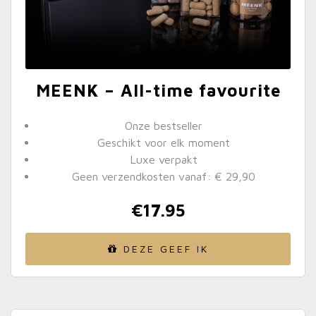
MEENK – All-time favourite
Onze bestseller
Geschikt voor elk moment
Luxe verpakt
Geen verzendkosten vanaf: € 29,90
€
17.95
DEZE GEEF IK