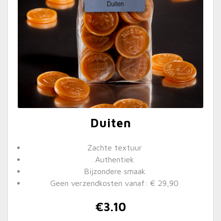
Duiten
Zachte textuur
Authentiek
Bijzondere smaak
Geen verzendkosten vanaf: € 29,90
€
3.10