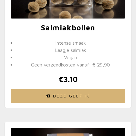
Salmiakbollen
Intense smaak
Laagje salmiak
Vegan
Geen verzendkosten vanaf: € 29,90
€
3.10
DEZE GEEF IK