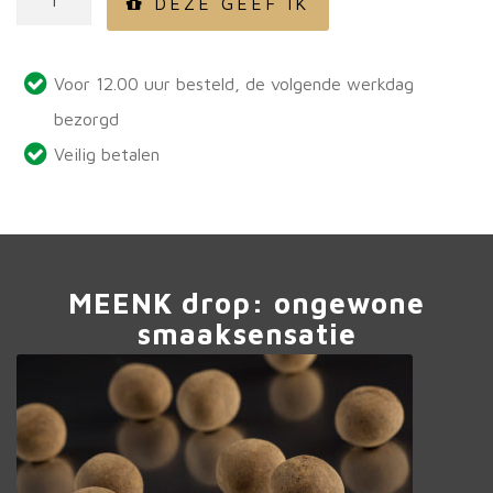
DEZE GEEF IK
Koffie
aantal
Voor 12.00 uur besteld, de volgende werkdag
bezorgd
Veilig betalen
MEENK drop: ongewone
smaaksensatie